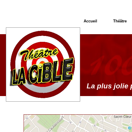
Accueil
Théâtre
La plus jolie 