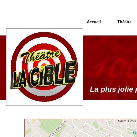
Accueil
Théâtre
La plus jolie 