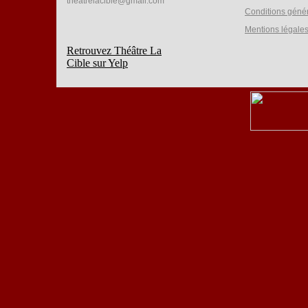
theatrelacible@gmail.com
Conditions géné
Mentions légale
Retrouvez Théâtre La
Cible sur Yelp