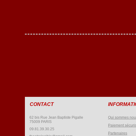
CONTACT
INFORMAT
62 bis Rue Jean Baptiste Pigalle
Qui sommes nou
75009 PARIS
Paiement sécuri
09.81.39.30.25
Partenaires