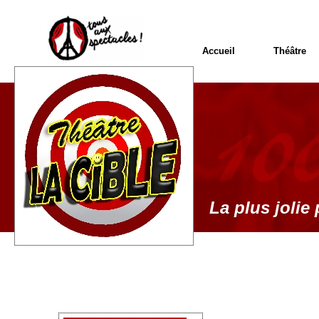
Accueil
Théâtre
La plus jolie 