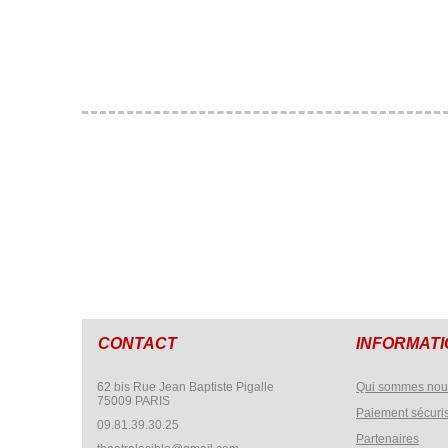
CONTACT
INFORMAT
62 bis Rue Jean Baptiste Pigalle
Qui sommes nou
75009 PARIS
Paiement sécuri
09.81.39.30.25
Partenaires