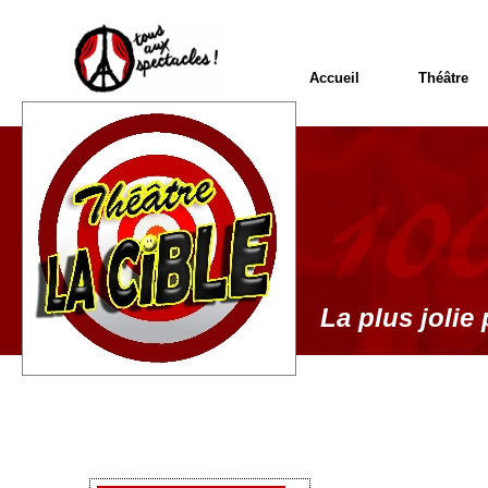
Accueil
Théâtre
La plus jolie 