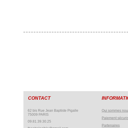
CONTACT
INFORMAT
62 bis Rue Jean Baptiste Pigalle
Qui sommes nou
75009 PARIS
Paiement sécuri
09.81.39.30.25
Partenaires