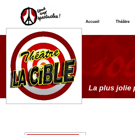
Accueil
Théâtre
La plus jolie 