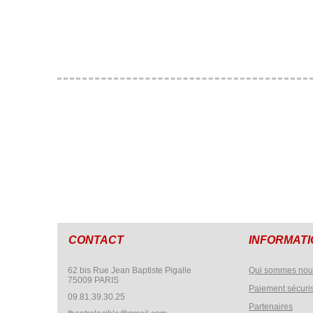
CONTACT
INFORMAT
62 bis Rue Jean Baptiste Pigalle
Qui sommes nou
75009 PARIS
Paiement sécuri
09.81.39.30.25
Partenaires