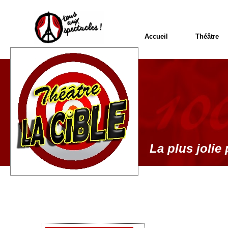
Accueil
Théâtre
La plus jolie 