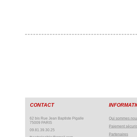
CONTACT
INFORMAT
62 bis Rue Jean Baptiste Pigalle
Qui sommes nou
75009 PARIS
Paiement sécuri
09.81.39.30.25
Partenaires