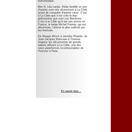
humoristique.
Ben H, Léa Lando, Réda Seddiki et tant
d'autres sont nés récemment à La Cible
avant de conquérir d'autres cieux. C'est
à La Cible que s'est crée le duo-
phénomène que sont Les Bimômes.
C'est à la Cible qu'à fait ses armes en
France, le belge Michel Frenna, qui est,
désormais, l'artiste le plus sollicité par
les festivals.
De Margot Winch à Jennifer Phardin, de
Jean-Jacques Manceau à Thomas
Angelvy les découvertes de grands
talents affluent à La Cible, une des
rares plateformes incontournables de
l'humour à Paris.
En savoir plus...