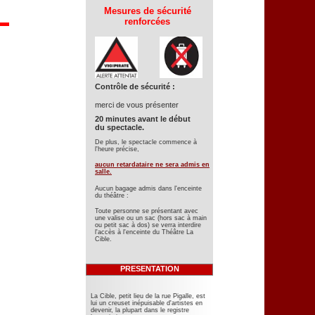
Mesures de sécurité
renforcées
Contrôle de sécurité :
merci de vous présenter
20 minutes avant le début
du spectacle.
De plus, le spectacle commence à
l'heure précise,
aucun retardataire ne sera admis en
salle.
Aucun bagage admis dans l'enceinte
du théâtre :
Toute personne se présentant avec
une valise ou un sac (hors sac à main
ou petit sac à dos) se verra interdire
l'accès à l'enceinte du Théâtre La
Cible.
PRESENTATION
La Cible, petit lieu de la rue Pigalle, est
lui un creuset inépuisable d'artistes en
devenir, la plupart dans le registre