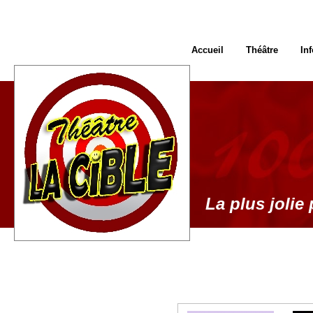
Accueil
Théâtre
In
La plus jolie 