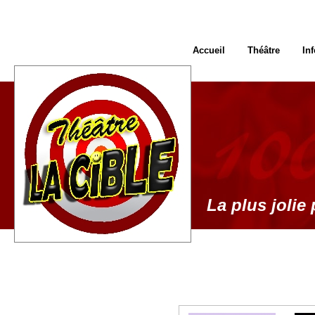
Accueil
Théâtre
In
La plus jolie 