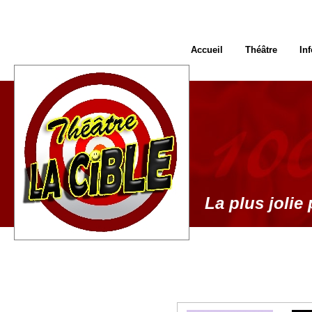
Accueil
Théâtre
In
La plus jolie 