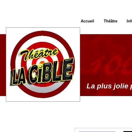
Accueil
Théâtre
In
La plus jolie 