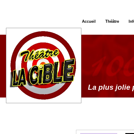
Accueil
Théâtre
In
La plus jolie 