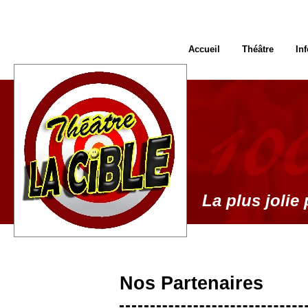
Accueil
Théâtre
In
La plus jolie 
Nos Partenaires