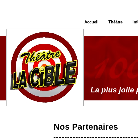
Accueil
Théâtre
In
La plus jolie 
Nos Partenaires