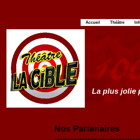
Accueil
Théâtre
In
La plus jolie 
Nos Partenaires