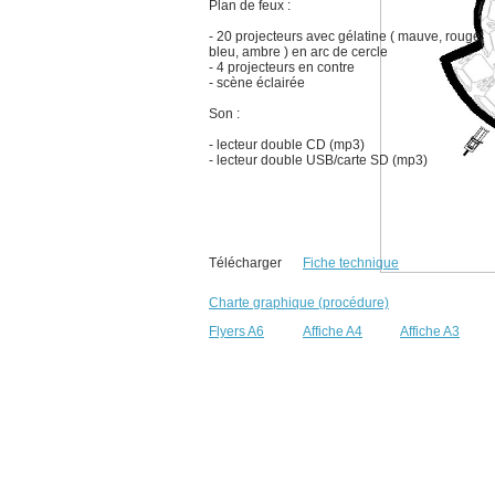
Plan de feux :
- 20 projecteurs avec gélatine ( mauve, rouge,
bleu, ambre ) en arc de cercle
- 4 projecteurs en contre
- scène éclairée
Son :
- lecteur double CD (mp3)
- lecteur double USB/carte SD (mp3)
Télécharger
Fiche technique
Charte graphique (procédure)
Flyers A6
Affiche A4
Affiche A3