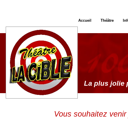
Accueil
Théâtre
In
La plus jolie 
Vous souhaitez venir 