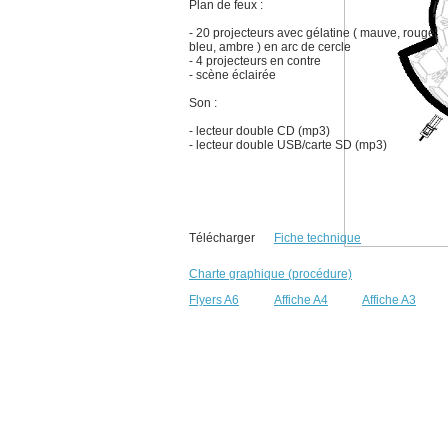
Plan de feux :
- 20 projecteurs avec gélatine ( mauve, rouge,
bleu, ambre ) en arc de cercle
- 4 projecteurs en contre
- scène éclairée
Son :
- lecteur double CD (mp3)
- lecteur double USB/carte SD (mp3)
Télécharger
Fiche technique
Charte graphique (procédure)
Flyers A6
Affiche A4
Affiche A3