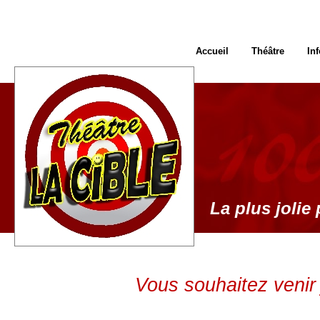
Accueil
Théâtre
In
La plus jolie 
Vous souhaitez venir 