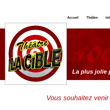
Accueil
Théâtre
In
La plus jolie 
Vous souhaitez venir 