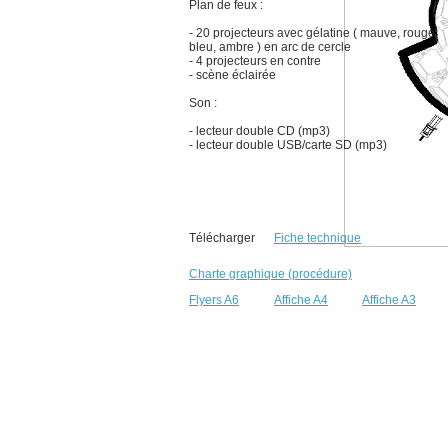
Plan de feux :
- 20 projecteurs avec gélatine ( mauve, rouge,
bleu, ambre ) en arc de cercle
- 4 projecteurs en contre
- scène éclairée
Son :
- lecteur double CD (mp3)
- lecteur double USB/carte SD (mp3)
Télécharger
Fiche technique
Charte graphique (procédure)
Flyers A6
Affiche A4
Affiche A3