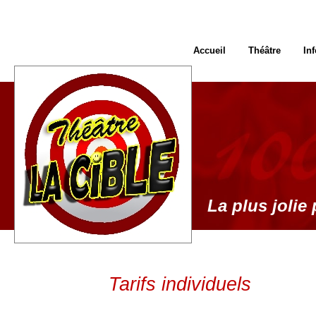
Accueil
Théâtre
In
La plus jolie 
Tarifs individuels