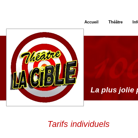
Accueil
Théâtre
In
La plus jolie 
Tarifs individuels