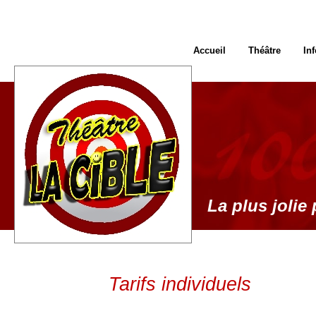
Accueil
Théâtre
In
La plus jolie 
Tarifs individuels