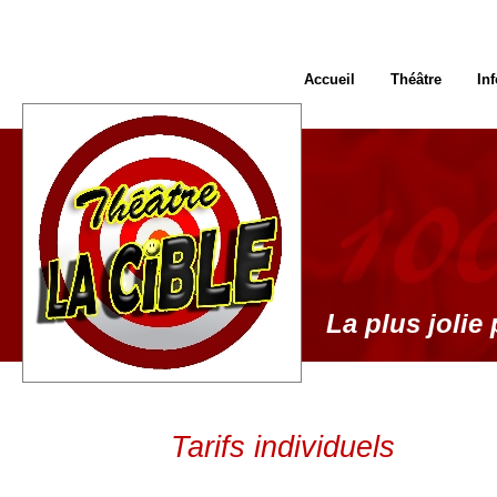
Accueil
Théâtre
In
La plus jolie 
Tarifs individuels