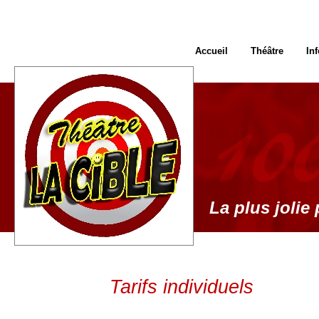
Accueil
Théâtre
In
La plus jolie 
Tarifs individuels