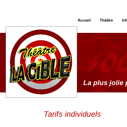
Accueil
Théâtre
In
La plus jolie 
Tarifs individuels