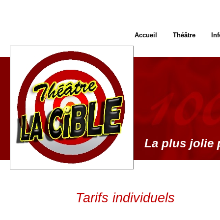
Accueil
Théâtre
In
La plus jolie 
Tarifs individuels