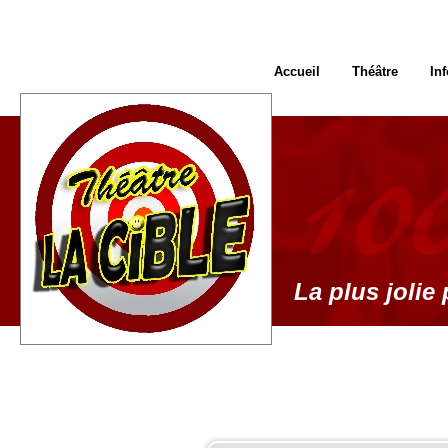
Accueil
Théâtre
In
La plus jolie 