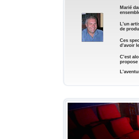
Marié dan
ensembl
L'un art
de produ
Ces spect
d'avoir l
C'est alo
propose d
L'aventu