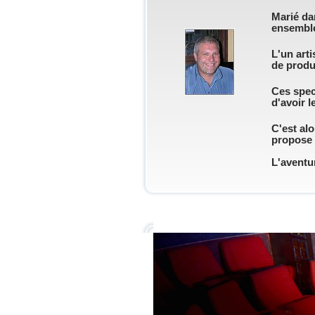
Marié dan
ensembl
L'un art
de produ
Ces spect
d'avoir l
C'est alo
propose d
L'aventu