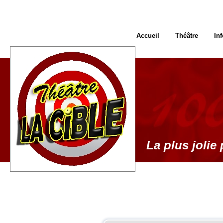
Accueil
Théâtre
In
La plus jolie 