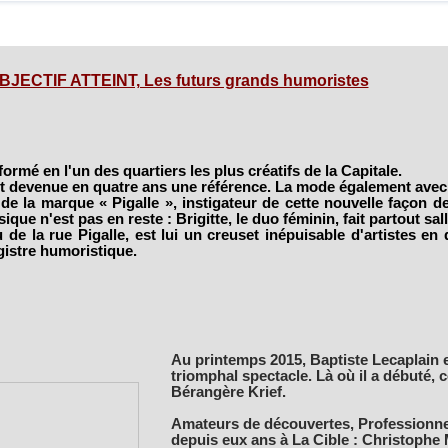
BJECTIF ATTEINT, Les futurs grands humoristes
formé en l'un des quartiers les plus créatifs de la Capitale.
st devenue en quatre ans une référence. La mode également ave
e la marque « Pigalle », instigateur de cette nouvelle façon de 
ique n'est pas en reste : Brigitte, le duo féminin, fait partout sal
eu de la rue Pigalle, est lui un creuset inépuisable d'artistes en 
gistre humoristique.
Au printemps 2015, Baptiste Lecaplain e
triomphal spectacle. Là où il a débuté
Bérangère Krief.
Amateurs de découvertes, Professionnel
depuis eux ans à La Cible : Christophe 