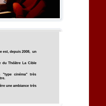
e est, depuis 2008, un
le du Théâtre La Cible
s "type cinéma" très
re.
nfère une ambiance très