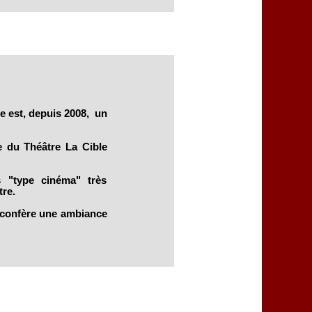
e est, depuis 2008, un
le du Théâtre La Cible
s "type cinéma" très
re.
i confère une ambiance