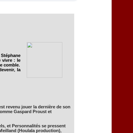
c Stéphane
vivre : le
le comble.
devenir, la
st revenu jouer la dernière de son
, comme Gaspard Proust et
s, et Personnalités se pressent
Meilland (Houlala production),