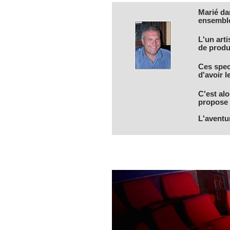
Marié dan
ensembl
L'un art
de produ
Ces spect
d'avoir l
C'est alo
propose d
L'aventu