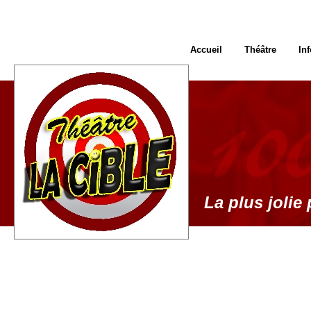
Accueil
Théâtre
In
La plus jolie 