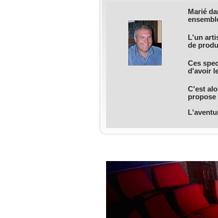
Marié dan
ensembl
L'un art
de produ
Ces spect
d'avoir l
C'est alo
propose d
L'aventu