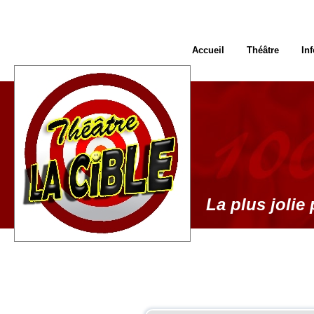
Accueil
Théâtre
In
La plus jolie 