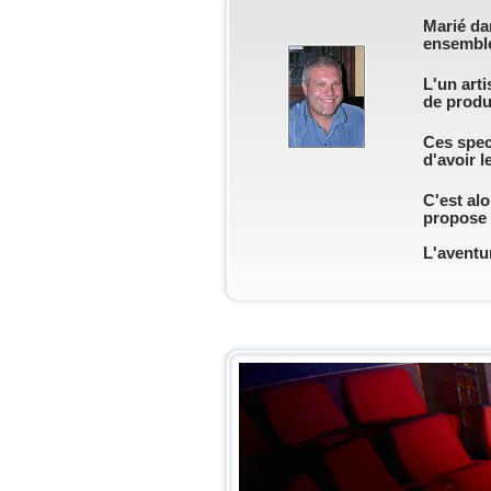
Marié dan
ensembl
L'un art
de produ
Ces spect
d'avoir l
C'est alo
propose d
L'aventu