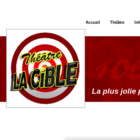
Accueil
Théâtre
In
La plus jolie 