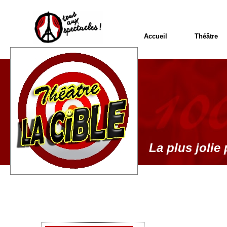
Accueil
Théâtre
La plus jolie 