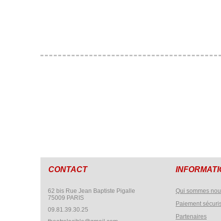
CONTACT
INFORMAT
62 bis Rue Jean Baptiste Pigalle
Qui sommes nou
75009 PARIS
Paiement sécuri
09.81.39.30.25
Partenaires