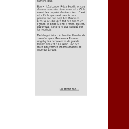
humoristique.
Ben H, Léa Lando, Réda Seddiki et tant
d'autres sont nés récemment à La Cible
avant de conquérir d'autres cieux. C'est
à La Cible que s'est crée le duo-
phénomène que sont Les Bimômes.
C'est à la Cible qu'à fait ses armes en
France, le belge Michel Frenna, qui est,
désormais, l'artiste le plus sollicité par
les festivals.
De Margot Winch à Jennifer Phardin, de
Jean-Jacques Manceau à Thomas
Angelvy les découvertes de grands
talents affluent à La Cible, une des
rares plateformes incontournables de
l'humour à Paris.
En savoir plus...