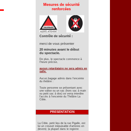
Mesures de sécurité
renforcées
Contrôle de sécurité :
merci de vous présenter
20 minutes avant le début
du spectacle.
De plus, le spectacle commence à
l'heure précise,
aucun retardataire ne sera admis en
salle.
Aucun bagage admis dans l'enceinte
du théâtre :
Toute personne se présentant avec
une valise ou un sac (hors sac à main
ou petit sac à dos) se verra interdire
l'accès à l'enceinte du Théâtre La
Cible.
PRESENTATION
La Cible, petit lieu de la rue Pigalle, est
lui un creuset inépuisable d'artistes en
devenir, la plupart dans le registre